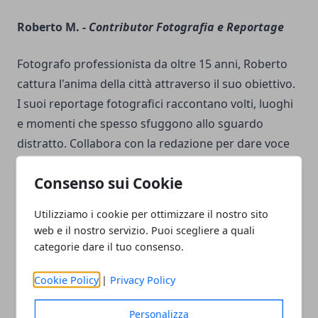
Roberto M. -
Contributor Fotografia e Reportage
Fotografo professionista da oltre 15 anni, Roberto
cattura l'anima della città attraverso il suo obiettivo.
I suoi reportage fotografici raccontano volti, luoghi
e momenti che spesso sfuggono allo sguardo
distratto. Collabora con la redazione per dare voce
visiva alle storie più significative.
Consenso sui Cookie
Chiara L. -
Social Media Strategist
Utilizziamo i cookie per ottimizzare il nostro sito
web e il nostro servizio. Puoi scegliere a quali
Esperta di comunicazione digitale, Chiara gestisce la
categorie dare il tuo consenso.
presenza online con creatività e strategia. A soli 26
anni, ha già lavorato con diverse realtà editoriali e sa
Cookie Policy
|
Privacy Policy
come intercettare i gusti del pubblico giovane. Ama
Personalizza
sperimentare nuovi format e coinvolgere la