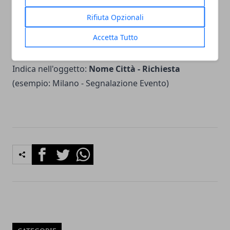
community nelle nostre iniziative.
Rifiuta Opzionali
Accetta Tutto
Vuoi contattare la redazione?
Scrivi a
redazione@citta365.it
Indica nell'oggetto:
Nome Città - Richiesta
(esempio: Milano - Segnalazione Evento)
Facebook
Twitter
Whatsapp