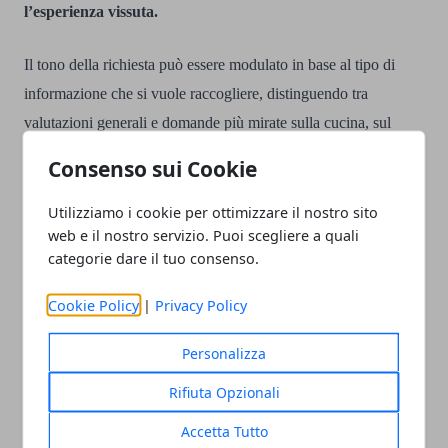
l’esperienza vissuta.
Il tono della richiesta può essere modulato in base al tipo di
informazione che si vuole raccogliere, distinguendo tra
valutazioni generali e domande più mirate sulla cucina, sul
servizio o sull’accoglienza.
Consenso sui Cookie
Come chiedere una recensione al
Utilizziamo i cookie per ottimizzare il nostro sito
ristorante su Google e sulle altre
web e il nostro servizio. Puoi scegliere a quali
categorie dare il tuo consenso.
piattaforme
Cookie Policy
|
Privacy Policy
Chiedere la recensione nel momento giusto fa la differenza
,
Personalizza
perché la richiesta funziona meglio quando l’esperienza è
Rifiuta Opzionali
ancora fresca e il cliente ha appena espresso soddisfazione: per
questo il momento ideale è subito dopo il pagamento, al
Accetta Tutto