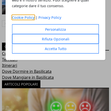
web e il nostro servizio. Puoi scegliere a quali
Redazione
- 25 ago 2020
categorie dare il tuo consenso.
Cookie Policy
|
Privacy Policy
Articolo Successivo
Personalizza
Rifiuta Opzionali
CATEGORIE
Accetta Tutto
Curiosità
Territori
Itinerari
Dove Dormire in Basilicata
Dove Mangiare in Basilicata
ARTICOLI POPOLARI