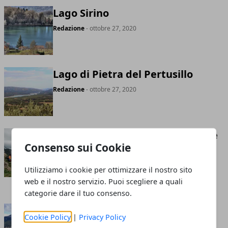
Lago Sirino
Redazione
- ottobre 27, 2020
Lago di Pietra del Pertusillo
Redazione
- ottobre 27, 2020
Volo dell’Angelo Basilicata: come
Consenso sui Cookie
funziona, prezzo e quando
andare
Utilizziamo i cookie per ottimizzare il nostro sito
Redazione
- novembre 28, 2019
web e il nostro servizio. Puoi scegliere a quali
categorie dare il tuo consenso.
Monte Pollino
Cookie Policy
|
Privacy Policy
Redazione
- luglio 05, 2019