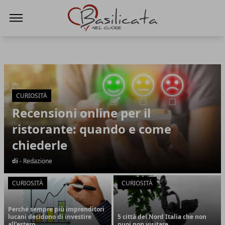
Basilicata nel cuore
Basilicata nel cuore
Articoli in Evidenza
CURIOSITÀ
Recensioni online per il
ristorante: quando e come
chiederle
di
- Redazione
CURIOSITÀ
CURIOSITÀ
Perché sempre più imprenditori
lucani decidono di investire
5 città del Nord Italia che non
all’estero
puoi non visitare