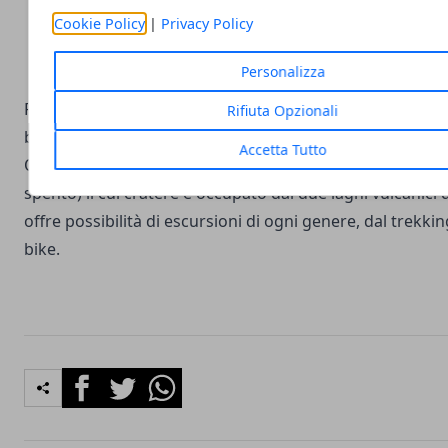
Cookie Policy
|
Privacy Policy
Personalizza
Rapolla è circondata dal paesaggio tipico del Vulture Mel
Rifiuta Opzionali
boschi, torrenti, aree da pascolo e diverse sorgenti di a
Accetta Tutto
Questo contesto naturalistico dominato dal monte Vult
spento) il cui cratere è occupato dai due laghi vulcanici 
offre possibilità di escursioni di ogni genere, dal trekki
bike.
Facebook
Twitter
Whatsapp