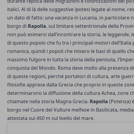
durante l’epoca delle migrazioni e colonizzazioni dei picc
italici. Al di là delle suggestive ipotesi legate al nome,
un dato di fatto: una vacanza in Lucania, in particolare n
borgo di
Rapolla
, sul limitare settentrionale della Provi
non può esimersi dall’incontrare la storia, le leggende, l
di questo popolo che fu tra i principali motori dell’Italia
romanica, quindi i popoli che misero le basi di quello che
massimo fulgore in tutta la storia della penisola, l’Impero
conquista del Mondo. Roma deve molto alla presenza dei
di queste regioni, perché portatori di cultura, arte guerri
filosofie apprese dalla Grecia che proprio in queste zon
determinarono la diffusione della cultura Achea, zone 
chiamate nella storia Magna Grecia.
Rapolla
(Potenza) 
borgo nel Cuore del Vulture melfese in Basilicata, med
attestata sui 450 m sul livello del mare.