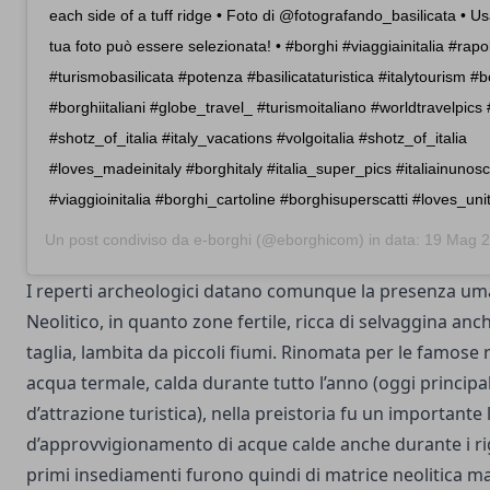
each side of a tuff ridge • Foto di @fotografando_basilicata • U
tua foto può essere selezionata! • #borghi #viaggiainitalia #rapol
#turismobasilicata #potenza #basilicataturistica #italytourism #bo
#borghiitaliani #globe_travel_ #turismoitaliano #worldtravelpics #
#shotz_of_italia #italy_vacations #volgoitalia #shotz_of_italia
#loves_madeinitaly #borghitaly #italia_super_pics #italiainunosc
#viaggioinitalia #borghi_cartoline #borghisuperscatti #loves_uni
Un post condiviso da
e-borghi
(@eborghicom) in data:
19 Mag 2020 
I reperti archeologici datano comunque la presenza um
Neolitico, in quanto zone fertile, ricca di selvaggina anc
taglia, lambita da piccoli fiumi. Rinomata per le famose r
acqua termale, calda durante tutto l’anno (oggi principa
d’attrazione turistica), nella preistoria fu un importante
d’approvvigionamento di acque calde anche durante i rigi
primi insediamenti furono quindi di matrice neolitica m