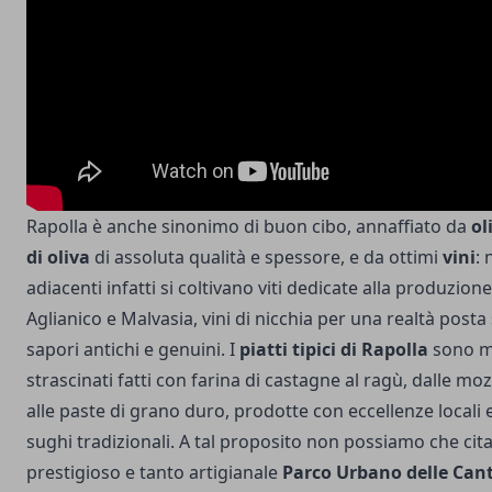
Rapolla è anche sinonimo di buon cibo, annaffiato da
ol
di oliva
di assoluta qualità e spessore, e da ottimi
vini
: 
adiacenti infatti si coltivano viti dedicate alla produzion
Aglianico e Malvasia, vini di nicchia per una realtà posta 
sapori antichi e genuini. I
piatti tipici di Rapolla
sono mo
strascinati fatti con farina di castagne al ragù, dalle mo
alle paste di grano duro, prodotte con eccellenze locali 
sughi tradizionali. A tal proposito non possiamo che citar
prestigioso e tanto artigianale
Parco Urbano delle Can