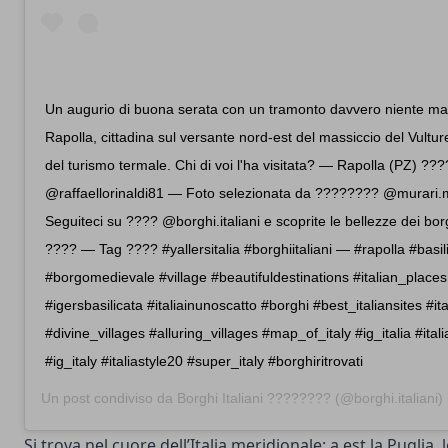
Un augurio di buona serata con un tramonto davvero niente ma
Rapolla, cittadina sul versante nord-est del massiccio del Vultur
del turismo termale. Chi di voi l'ha visitata? — Rapolla (PZ) ???
@raffaellorinaldi81 — Foto selezionata da ????‍???? @murari.
Seguiteci su ???? @borghi.italiani e scoprite le bellezze dei borgh
???? — Tag ???? #yallersitalia #borghiitaliani — #rapolla #basi
#borgomedievale #village #beautifuldestinations #italian_places 
#igersbasilicata #italiainunoscatto #borghi #best_italiansites #it
#divine_villages #alluring_villages #map_of_italy #ig_italia #ita
#ig_italy #italiastyle20 #super_italy #borghiritrovati
Un post condiviso da
Borghi Italiani ????????
(@borghi.italiani)
Si trova nel cuore dell’Italia meridionale: a est la Puglia,