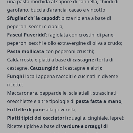
una pasta morbida al sapore di cannella, chiodi di
garofano, buccia d’arancia, cacao e vincotto;
Sfugliat’ ch’ la cepodd’
: pizza ripiena a base di
peperoni secchi e cipolla;
Faseul Puveridd’
: fagiolata con crostini di pane,
peperoni secchi e olio extravergine di oliva a crudo;
Pasta mollicata
con peperoni cruschi;
Caldarroste e piatti a base di
castagne
(torta di
castagne,
Cauzungidd
di castagne e altri);
Funghi
locali appena raccolti e cucinati in diverse
ricette;
Maccaronara, pappardelle, scialatielli, strascinati,
orecchiette e altre tipologie di
pasta fatta a mano
;
Frittelle di pane
alla poverella;
Piatti tipici dei cacciatori
(quaglia, cinghiale, lepre);
Ricette tipiche a base di
verdure e ortaggi di